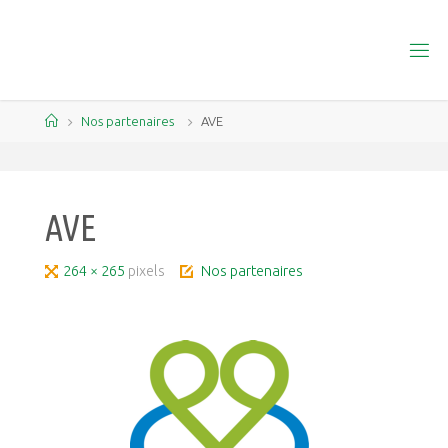
Skip
to
content
Home
Nos partenaires
AVE
AVE
Full
264 × 265
pixels
Nos partenaires
size