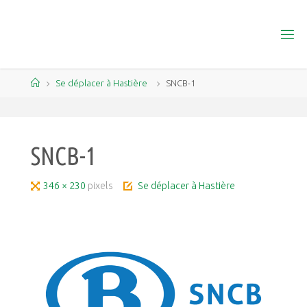
Skip
to
content
Home
Se déplacer à Hastière
SNCB-1
SNCB-1
Full
346 × 230
pixels
Se déplacer à Hastière
size